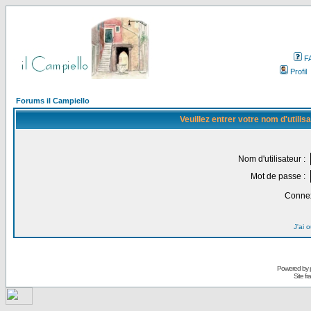
F
Profil
Forums il Campiello
Veuillez entrer votre nom d'utili
Nom d'utilisateur :
Mot de passe :
Connex
J'ai 
Powered by
Site f