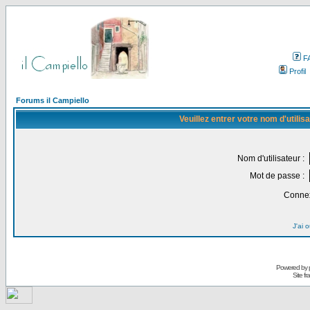
F
Profil
Forums il Campiello
Veuillez entrer votre nom d'utili
Nom d'utilisateur :
Mot de passe :
Connex
J'ai 
Powered by
Site f