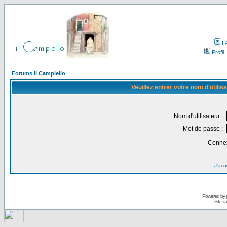
F
Profil
Forums il Campiello
Veuillez entrer votre nom d'utili
Nom d'utilisateur :
Mot de passe :
Connex
J'ai 
Powered by
Site f