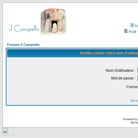
F
Profil
Forums il Campiello
Veuillez entrer votre nom d'utili
Nom d'utilisateur :
Mot de passe :
Connex
J'ai 
Powered by
Site f