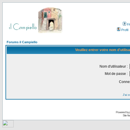
F
Profil
Forums il Campiello
Veuillez entrer votre nom d'utili
Nom d'utilisateur :
Mot de passe :
Connex
J'ai 
Powered by
Site f