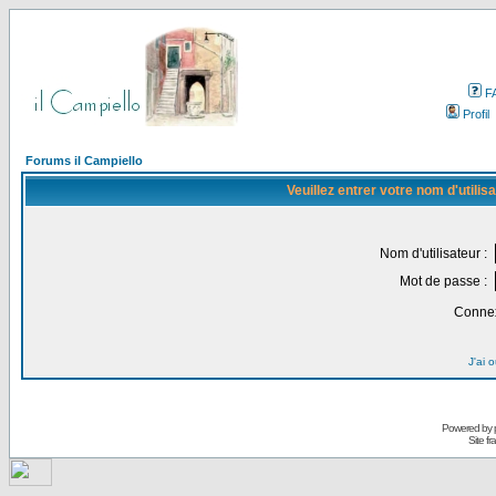
F
Profil
Forums il Campiello
Veuillez entrer votre nom d'utili
Nom d'utilisateur :
Mot de passe :
Connex
J'ai 
Powered by
Site f