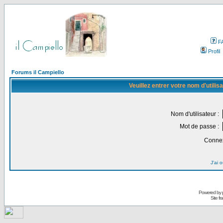
F
Profil
Forums il Campiello
Veuillez entrer votre nom d'utili
Nom d'utilisateur :
Mot de passe :
Connex
J'ai 
Powered by
Site f