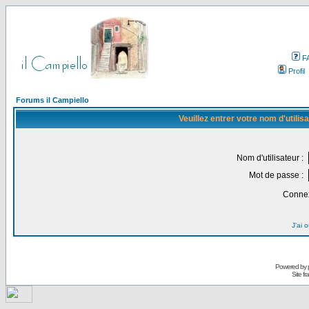
F
Profil
Forums il Campiello
Veuillez entrer votre nom d'utili
Nom d'utilisateur :
Mot de passe :
Connex
J'ai 
Powered by
Site f