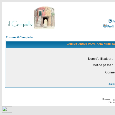
F
Profil
Forums il Campiello
Veuillez entrer votre nom d'utili
Nom d'utilisateur :
Mot de passe :
Connex
J'ai 
Powered by
Site f