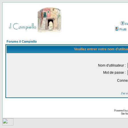
F
Profil
Forums il Campiello
Veuillez entrer votre nom d'utili
Nom d'utilisateur :
Mot de passe :
Connex
J'ai 
Powered by
Site f