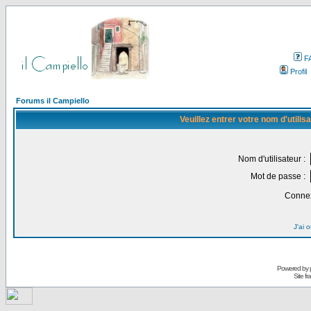
F
Profil
Forums il Campiello
Veuillez entrer votre nom d'utili
Nom d'utilisateur :
Mot de passe :
Connex
J'ai 
Powered by
Site f