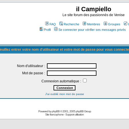
il Campiello
Le site forum des passionnés de Venise
FAQ
Recherche
Membres
Groupes
Profil
Se connecter pour vérifier ses messages privés
euillez entrer votre nom d'utilisateur et votre mot de passe pour vous connecte
Nom d'utilisateur :
Mot de passe :
Connexion automatique :
J'ai oublié mon mot de passe
Powered by
phpBB
© 2001, 2005 phpBB Group
Site francophone
-
Support utilisation