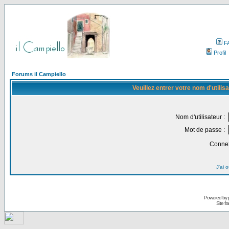
F
Profil
Forums il Campiello
Veuillez entrer votre nom d'utili
Nom d'utilisateur :
Mot de passe :
Connex
J'ai 
Powered by
Site f