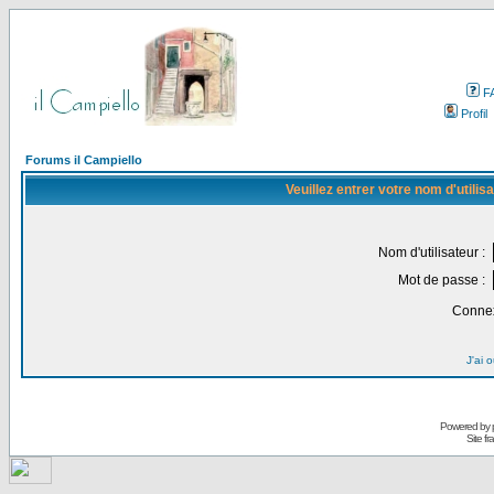
F
Profil
Forums il Campiello
Veuillez entrer votre nom d'utili
Nom d'utilisateur :
Mot de passe :
Connex
J'ai 
Powered by
Site f