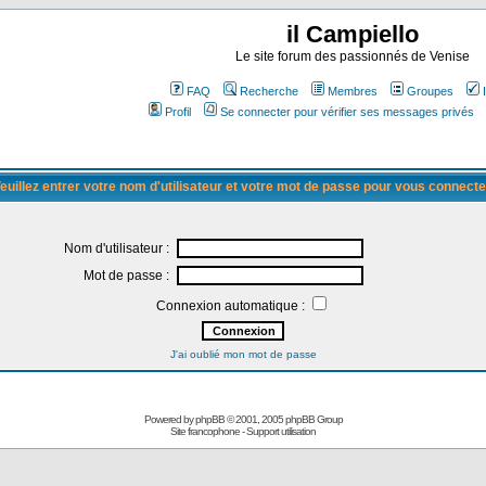
il Campiello
Le site forum des passionnés de Venise
FAQ
Recherche
Membres
Groupes
Profil
Se connecter pour vérifier ses messages privés
euillez entrer votre nom d'utilisateur et votre mot de passe pour vous connecte
Nom d'utilisateur :
Mot de passe :
Connexion automatique :
J'ai oublié mon mot de passe
Powered by
phpBB
© 2001, 2005 phpBB Group
Site francophone
-
Support utilisation