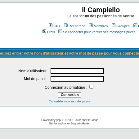
il Campiello
Le site forum des passionnés de Venise
FAQ
Recherche
Membres
Groupes
Profil
Se connecter pour vérifier ses messages privés
euillez entrer votre nom d'utilisateur et votre mot de passe pour vous connecte
Nom d'utilisateur :
Mot de passe :
Connexion automatique :
J'ai oublié mon mot de passe
Powered by
phpBB
© 2001, 2005 phpBB Group
Site francophone
-
Support utilisation