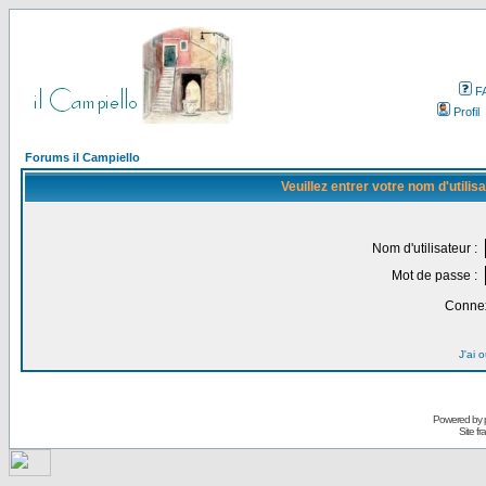
F
Profil
Forums il Campiello
Veuillez entrer votre nom d'utili
Nom d'utilisateur :
Mot de passe :
Connex
J'ai 
Powered by
Site f