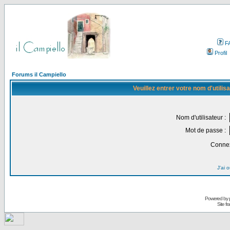
F
Profil
Forums il Campiello
Veuillez entrer votre nom d'utili
Nom d'utilisateur :
Mot de passe :
Connex
J'ai 
Powered by
Site f