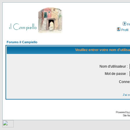
F
Profil
Forums il Campiello
Veuillez entrer votre nom d'utili
Nom d'utilisateur :
Mot de passe :
Connex
J'ai 
Powered by
Site f