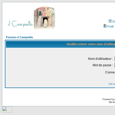
F
Profil
Forums il Campiello
Veuillez entrer votre nom d'utili
Nom d'utilisateur :
Mot de passe :
Connex
J'ai 
Powered by
Site f