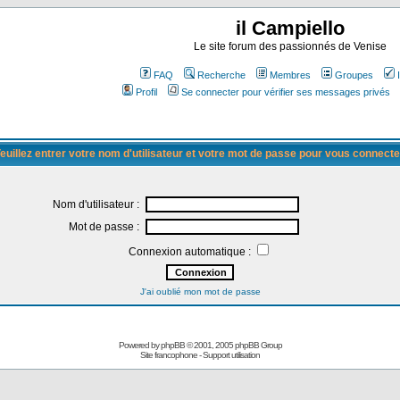
il Campiello
Le site forum des passionnés de Venise
FAQ
Recherche
Membres
Groupes
Profil
Se connecter pour vérifier ses messages privés
euillez entrer votre nom d'utilisateur et votre mot de passe pour vous connecte
Nom d'utilisateur :
Mot de passe :
Connexion automatique :
J'ai oublié mon mot de passe
Powered by
phpBB
© 2001, 2005 phpBB Group
Site francophone
-
Support utilisation