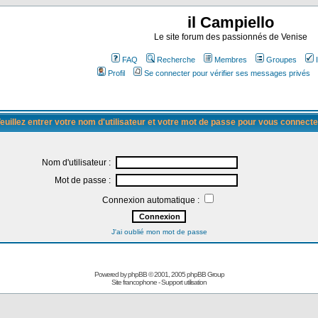
il Campiello
Le site forum des passionnés de Venise
FAQ
Recherche
Membres
Groupes
Profil
Se connecter pour vérifier ses messages privés
euillez entrer votre nom d'utilisateur et votre mot de passe pour vous connecte
Nom d'utilisateur :
Mot de passe :
Connexion automatique :
J'ai oublié mon mot de passe
Powered by
phpBB
© 2001, 2005 phpBB Group
Site francophone
-
Support utilisation