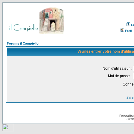
F
Profil
Forums il Campiello
Veuillez entrer votre nom d'utili
Nom d'utilisateur :
Mot de passe :
Connex
J'ai 
Powered by
Site f