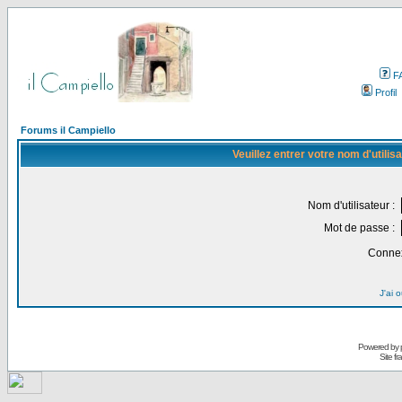
F
Profil
Forums il Campiello
Veuillez entrer votre nom d'utili
Nom d'utilisateur :
Mot de passe :
Connex
J'ai 
Powered by
Site f