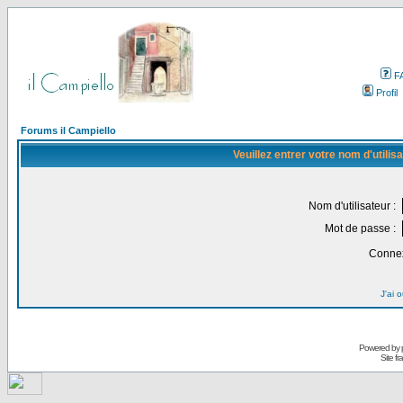
F
Profil
Forums il Campiello
Veuillez entrer votre nom d'utili
Nom d'utilisateur :
Mot de passe :
Connex
J'ai 
Powered by
Site f