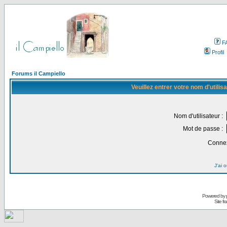
F
Profil
Forums il Campiello
Veuillez entrer votre nom d'utili
Nom d'utilisateur :
Mot de passe :
Connex
J'ai 
Powered by
Site f