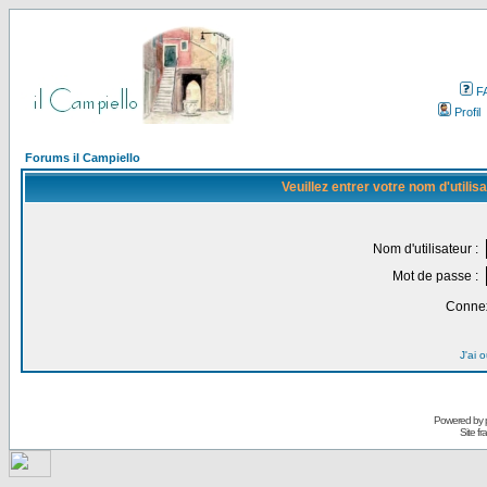
F
Profil
Forums il Campiello
Veuillez entrer votre nom d'utili
Nom d'utilisateur :
Mot de passe :
Connex
J'ai 
Powered by
Site f