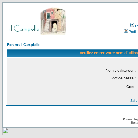
F
Profil
Forums il Campiello
Veuillez entrer votre nom d'utili
Nom d'utilisateur :
Mot de passe :
Connex
J'ai 
Powered by
Site f