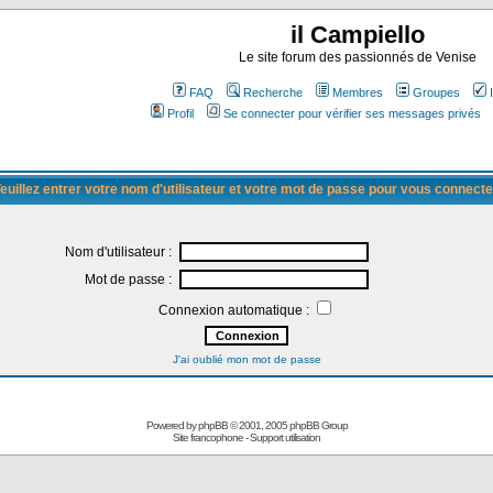
il Campiello
Le site forum des passionnés de Venise
FAQ
Recherche
Membres
Groupes
Profil
Se connecter pour vérifier ses messages privés
euillez entrer votre nom d'utilisateur et votre mot de passe pour vous connecte
Nom d'utilisateur :
Mot de passe :
Connexion automatique :
J'ai oublié mon mot de passe
Powered by
phpBB
© 2001, 2005 phpBB Group
Site francophone
-
Support utilisation