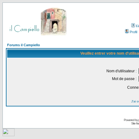
F
Profil
Forums il Campiello
Veuillez entrer votre nom d'utili
Nom d'utilisateur :
Mot de passe :
Connex
J'ai 
Powered by
Site f