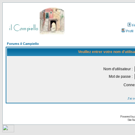
F
Profil
Forums il Campiello
Veuillez entrer votre nom d'utili
Nom d'utilisateur :
Mot de passe :
Connex
J'ai 
Powered by
Site f