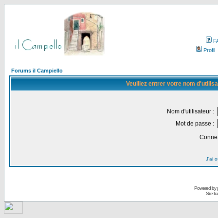
F
Profil
Forums il Campiello
Veuillez entrer votre nom d'utili
Nom d'utilisateur :
Mot de passe :
Connex
J'ai 
Powered by
Site f