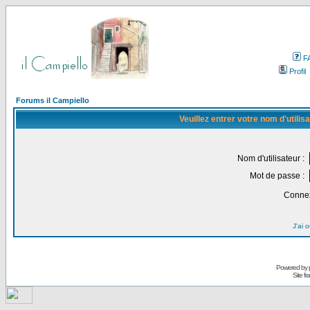
F
Profil
Forums il Campiello
Veuillez entrer votre nom d'utili
Nom d'utilisateur :
Mot de passe :
Connex
J'ai 
Powered by
Site f