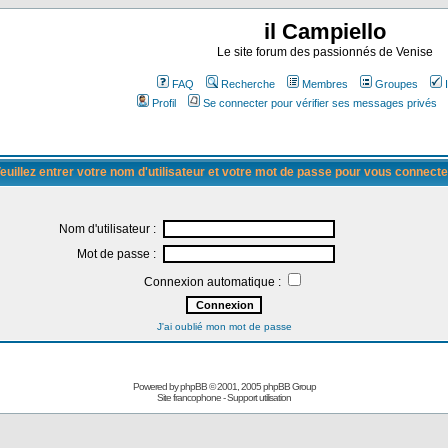
il Campiello
Le site forum des passionnés de Venise
FAQ
Recherche
Membres
Groupes
Profil
Se connecter pour vérifier ses messages privés
euillez entrer votre nom d'utilisateur et votre mot de passe pour vous connecte
Nom d'utilisateur :
Mot de passe :
Connexion automatique :
J'ai oublié mon mot de passe
Powered by
phpBB
© 2001, 2005 phpBB Group
Site francophone
-
Support utilisation