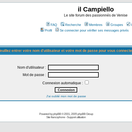
il Campiello
Le site forum des passionnés de Venise
FAQ
Recherche
Membres
Groupes
Profil
Se connecter pour vérifier ses messages privés
euillez entrer votre nom d'utilisateur et votre mot de passe pour vous connecte
Nom d'utilisateur :
Mot de passe :
Connexion automatique :
J'ai oublié mon mot de passe
Powered by
phpBB
© 2001, 2005 phpBB Group
Site francophone
-
Support utilisation