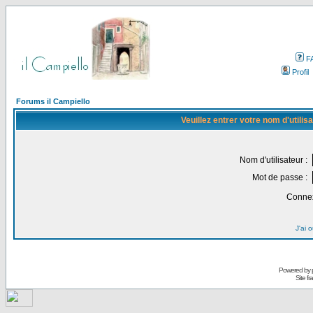
F
Profil
Forums il Campiello
Veuillez entrer votre nom d'utili
Nom d'utilisateur :
Mot de passe :
Connex
J'ai 
Powered by
Site f