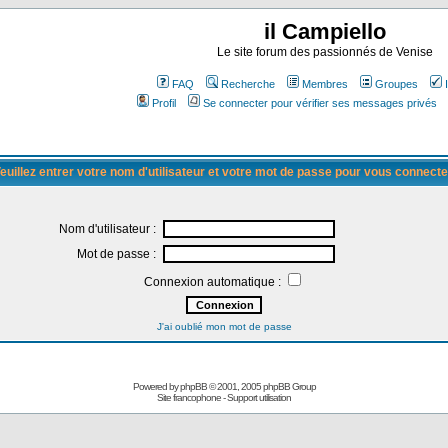
il Campiello
Le site forum des passionnés de Venise
FAQ
Recherche
Membres
Groupes
Profil
Se connecter pour vérifier ses messages privés
euillez entrer votre nom d'utilisateur et votre mot de passe pour vous connecte
Nom d'utilisateur :
Mot de passe :
Connexion automatique :
J'ai oublié mon mot de passe
Powered by
phpBB
© 2001, 2005 phpBB Group
Site francophone
-
Support utilisation