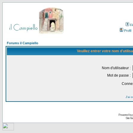
F
Profil
Forums il Campiello
Veuillez entrer votre nom d'utili
Nom d'utilisateur :
Mot de passe :
Connex
J'ai 
Powered by
Site f