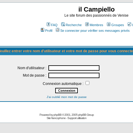
il Campiello
Le site forum des passionnés de Venise
FAQ
Recherche
Membres
Groupes
Profil
Se connecter pour vérifier ses messages privés
euillez entrer votre nom d'utilisateur et votre mot de passe pour vous connecte
Nom d'utilisateur :
Mot de passe :
Connexion automatique :
J'ai oublié mon mot de passe
Powered by
phpBB
© 2001, 2005 phpBB Group
Site francophone
-
Support utilisation