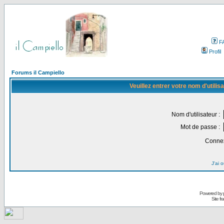
F
Profil
Forums il Campiello
Veuillez entrer votre nom d'utili
Nom d'utilisateur :
Mot de passe :
Connex
J'ai 
Powered by
Site f