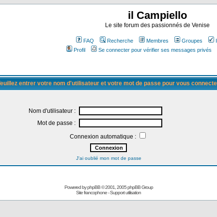
il Campiello
Le site forum des passionnés de Venise
FAQ
Recherche
Membres
Groupes
Profil
Se connecter pour vérifier ses messages privés
euillez entrer votre nom d'utilisateur et votre mot de passe pour vous connecte
Nom d'utilisateur :
Mot de passe :
Connexion automatique :
J'ai oublié mon mot de passe
Powered by
phpBB
© 2001, 2005 phpBB Group
Site francophone
-
Support utilisation