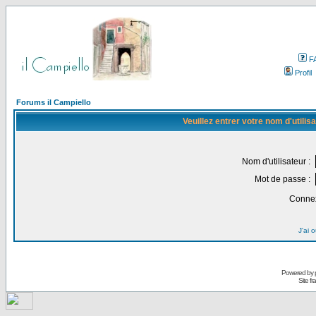
F
Profil
Forums il Campiello
Veuillez entrer votre nom d'utili
Nom d'utilisateur :
Mot de passe :
Connex
J'ai 
Powered by
Site f