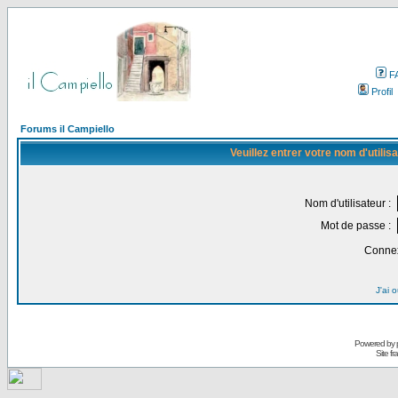
F
Profil
Forums il Campiello
Veuillez entrer votre nom d'utili
Nom d'utilisateur :
Mot de passe :
Connex
J'ai 
Powered by
Site f