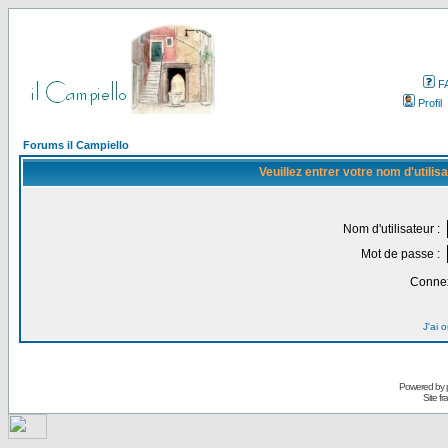
F
Profil
Forums il Campiello
Veuillez entrer votre nom d'utili
Nom d'utilisateur :
Mot de passe :
Connex
J'ai 
Powered by
Site f