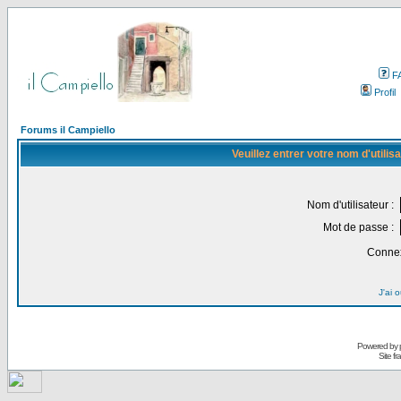
F
Profil
Forums il Campiello
Veuillez entrer votre nom d'utili
Nom d'utilisateur :
Mot de passe :
Connex
J'ai 
Powered by
Site f