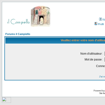
F
Profil
Forums il Campiello
Veuillez entrer votre nom d'utili
Nom d'utilisateur :
Mot de passe :
Connex
J'ai 
Powered by
Site f