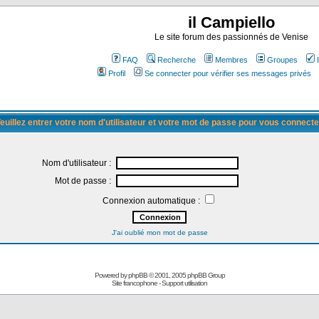
il Campiello
Le site forum des passionnés de Venise
FAQ
Recherche
Membres
Groupes
Profil
Se connecter pour vérifier ses messages privés
euillez entrer votre nom d'utilisateur et votre mot de passe pour vous connecte
Nom d'utilisateur :
Mot de passe :
Connexion automatique :
J'ai oublié mon mot de passe
Powered by
phpBB
© 2001, 2005 phpBB Group
Site francophone
-
Support utilisation