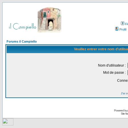
F
Profil
Forums il Campiello
Veuillez entrer votre nom d'utili
Nom d'utilisateur :
Mot de passe :
Connex
J'ai 
Powered by
Site f