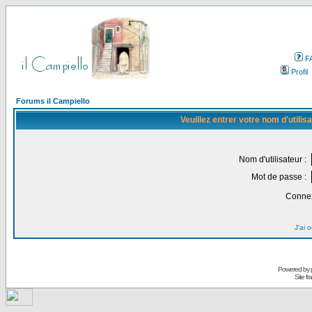
F
Profil
Forums il Campiello
Veuillez entrer votre nom d'utili
Nom d'utilisateur :
Mot de passe :
Connex
J'ai 
Powered by
Site f