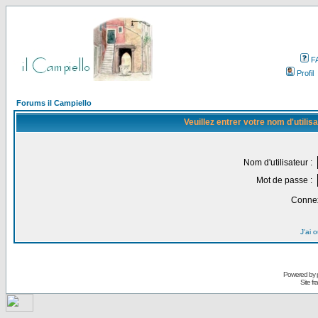
F
Profil
Forums il Campiello
Veuillez entrer votre nom d'utili
Nom d'utilisateur :
Mot de passe :
Connex
J'ai 
Powered by
Site f